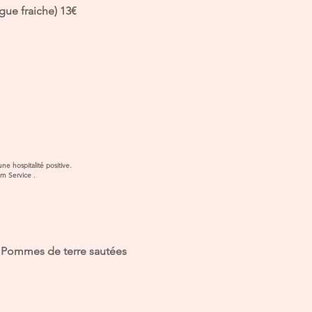
gue fraiche) 13€
ccueil du restaurant
otre hôtel agit pour une hospitalité positive.
m Service .
) Pommes de terre sautées