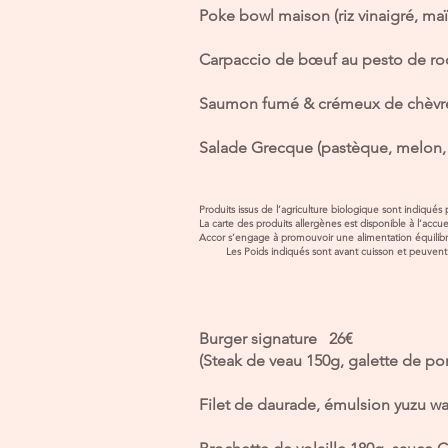
Poke bowl maison (riz vinaigré, ma
Carpaccio de bœuf au pesto de ro
Saumon fumé & crémeux de chèvr
Salade Grecque (pastèque, melon, f
​Produits issus de l’agriculture biologique sont indiqu
La carte des produi
Accor s’engage à promouvoir une alimentation 
Les Poids indiqués sont avant cuisson et peu
Burger signature 26€
(Steak de veau 150g, galette de p
Filet de daurade, émulsion yuzu w