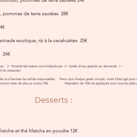
 Colombo, pommes de terre sautées 24€
e, pommes de terre sautées 28€​
4€
inade exotique, riz à la cacahuètes 25€
e 24€
és par // Produits fait maison sont indiqués par // Carafe d’eau gratuite sur demande / /
ts allergènes est disponible à l’acc
uilibrée et à favoriser les achats responsables. Parce que chaque geste compte, notre
et peuvent varier de plus au moins 10% Majoration de 10% est appliquée pour tous les plats 
Desserts :
fraiche et thé Matcha en poudre 12€