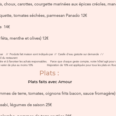
ïs, choux, carottes, courgette marinées aux épices créoles, man
quette, tomates séchées, parmesan Panado 12€
e 14€
éta, menthe et olives) 12€
és par // Produits fait maison sont indiqués par // Carafe d’eau gratuite sur demande / /
ts allergènes est disponible à l’a
équilibrée et à favoriser les achats responsables. Parce que chaque geste compte, n
vent varier de plus au moins 10% Majoration de 10% est appliquée pour tous les plats en Roo
Plats :
Plats faits avec Amour
ommes de terre, tomates, oignons frits bacon, sauce fromagère
asabi, légumes de saison 25€