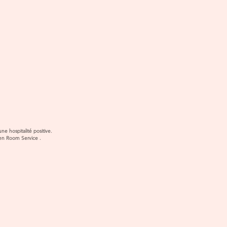
ueil du restaurant
 hôtel agit pour une hospitalité positive.
en Room Service .