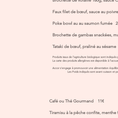
Brochette de volaille 180g, sauce
Faux filet de bœuf, sauce au poivr
Poke bowl au au saumon fumée 2
Brochette de gambas snackées, mar
Tataki de bœuf, praliné au sésam
Produits issus de l’agriculture biologique sont indiqu
La carte des produi
Accor s’engage à promouvoir une alimentation éq
Les Poids indiqués sont avant cuisson 
Café ou Thé Gourmand 11€
Tiramisu à la pêche confite, menthe 