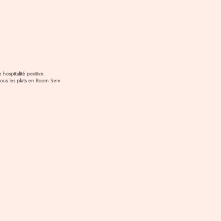
u restaurant
our une hospitalité positive.
us les plats en Room Serv