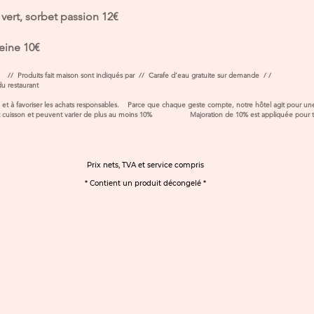
vert, sorbet passion 12€
veine 10€
par // Produits fait maison sont indiqués par // Carafe d’eau gratuite sur demande / /
allergènes est disponible à l’accueil d
ée et à favoriser les achats responsables. Parce que chaque geste compte, notre hôtel agit p
ant cuisson et peuvent varier de plus au moins 10% Majoration de 10% est appliquée pour to
Prix nets, TVA et service compris
* Contient un produit décongelé *