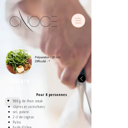
•
Préparation : 20 min
Difficulté : *
Tartare
de thon
Pour 8 personnes
900 g de thon
steak
câpres et cornichons
sel, poivre
2 cl de cognac
Pulco
huile d'olive