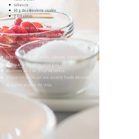
tabascco
60 g de ciboulette ciselée
2 échalotes
Tailler le thon en dés de 1 cm.
Y additionner les
échalotes
ciselées, les câpres
hâchés, les cornichons émincés et la ciboulette
ciselée.
Assaisonner de sel,
poivre,
tabasco, cognac, huile
d'olive et
pulco
selon votre goût.
Maintenir au frais jusqu'au service.
Dresser en cercle sur une assiette froide décorées
de jeunes pousses de
shiso.