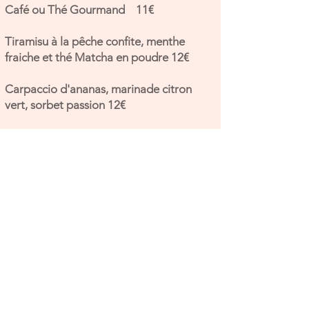
Café ou Thé Gourmand 11€
Tiramisu à la pêche confite, menthe
fraiche et thé Matcha en poudre 12€
Carpaccio d'ananas, marinade citron
vert, sorbet passion 12€
Crème brulée au citron confit et verveine
10€
Produits issus de l’agriculture biologique sont
indiqués par // Produits fait maison sont indiqués
par // Carafe d’eau gratuite sur demande / /
La carte des produits allergènes est disponible à
l’accueil du restaurant
Accor s’engage à promouvoir une alimentation
équilibrée et à favoriser les achats responsables.
Parce que chaque geste compte, notre hôtel agit
pour une hospitalité positive.