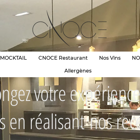
 MOCKTAIL
CNOCE Restaurant
Nos Vins
NO
Allergènes
ongez votre expérience
 en réalisant nos rec