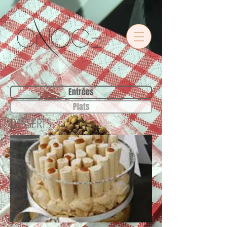
•
Entrées
Plats
DESSERTS