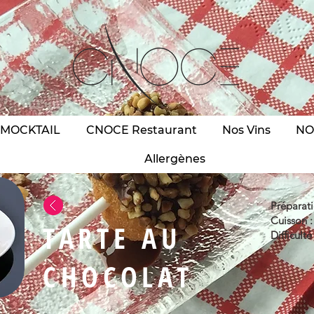
 MOCKTAIL
CNOCE Restaurant
Nos Vins
NO
Allergènes
Préparati
Cuisson :
TARTE AU
Difficulté 
CHOCOLAT