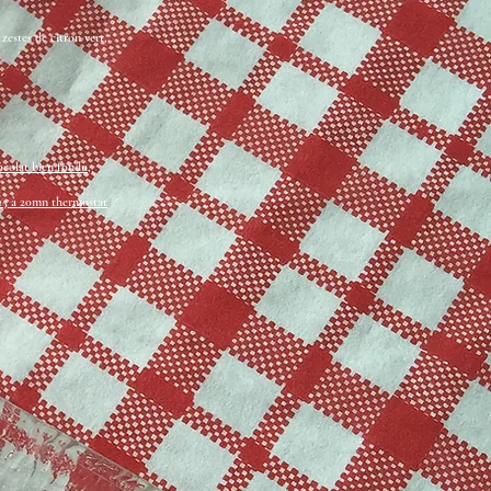
zestes de citron vert,
hocolat bien fondu,
 15 à 20mn thermostat