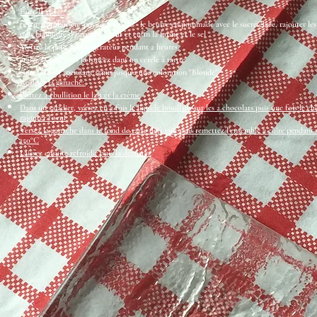
Faire la pâte :
pétrir au robot en "position rapide" le beurre en pommade avec le sucre glace, rajouter les 
puis la poudre d'amande, l'oeuf et enfin la farine et le sel
Mettre la pate au réfrigérateur pendant 2 heures
étalez la pâte puis la foncez dans un cercle à tartte
cuire à 180°C pendant 15mn jusqu'à une coloration "Blonde"
Réaliser la ganache:
Portez à ébullition le lait et la crème
Dans un saladier, versez en 2 fois le liquide bouillant sur les 2 chocolats puis une fois le c
rajouter l'oeuf
Versez la ganache dans le fond de tarte déjà cuit puis remettez l'ensemble à cuire pendant
150°C
Laissez ensuite refroidir puis la déguster