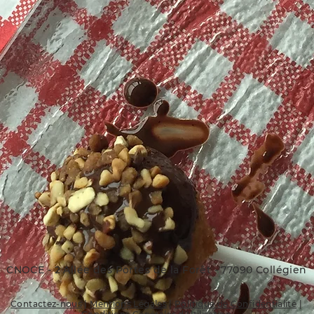
CNOCE - 2 Allée des Portes de la Forêt - 77090 Collégien
Contactez-nous
|
Mentions Légales
|
Politique de Confidentialité
|