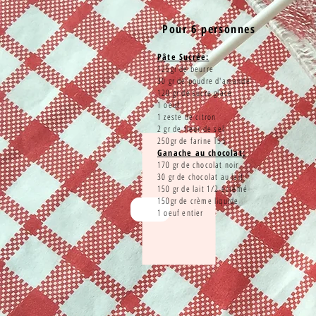
Pour 6 personnes
Pâte Sucrée:
125gr de beurre
30 gr de poudre d'amande
120 gr de sucre glace
1 oeuf
1 zeste de citron
2 gr de fleur de sel
250gr de farine T55
Ganache au chocolat:
170 gr de chocolat noir
30 gr de chocolat au lait
150 gr de lait 1/2 écrémé
150gr de crème liquide
1 oeuf entier