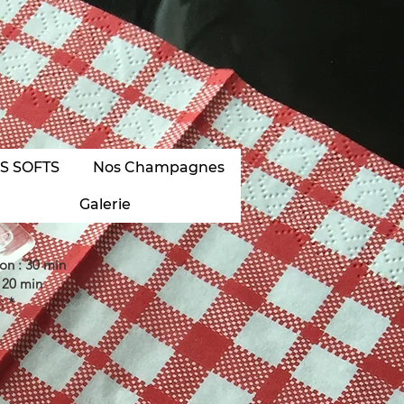
S SOFTS
Nos Champagnes
Galerie
on : 30 min
 20 min
: *