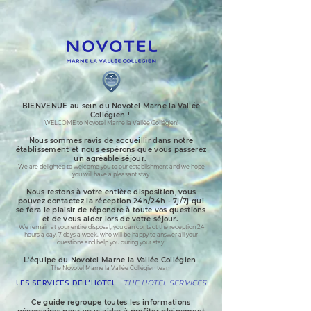
•
BIENVENUE au sein du Novotel Marne la
Vallée
Collégien !
WELCOME to Novotel Marne la Vallée Collégien!
Nous sommes ravis de ac
cueillir dans notre
établissement et nous espérons que vous passerez
un agréable séjou
r.
We are delighted to welcome you to our establishment and we hope
you will have a pleasant stay.
Nous restons à votre entière disposition, vous
pouvez contactez la réception 24h/24h - 7j/7j qui
se fera le plaisir de répondre à toute vos questions
et de vous aider lors de votre séjour.
We remain at your entire disposal, you can contact the reception 24
hours a day, 7 days a week, who will be happy to answer all your
questions and help you during your stay.
L'équipe du Novotel Marne la Vallée Collégien
The Novotel Marne la Vallée Collégien team
Les services de l'hôtel -
The hotel services
Ce guide regroupe toutes les informations