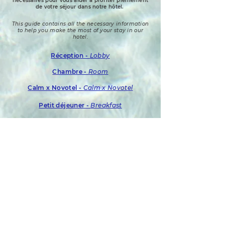
nécessaires pour vous aider à profiter pleinement
de votre séjour dans notre hôtel.
This guide contains all the necessary information
to help you make the most of your stay in our
hotel.
Réception -
Lobby
Chambre -
Room
Calm x Novotel -
Calm x Novotel
Petit déjeuner -
Breakfast
Restauration -
Restaurant
Carte du restaurant / Room service -
Restaurant Menu / Room Service
Loisirs et activités -
Leisure and activities
Piscine et Fitness -
Swimming pool and
Fitness
Chaînes de télévision -
TV channels
Tarifs téléphone -
Phone calls prices